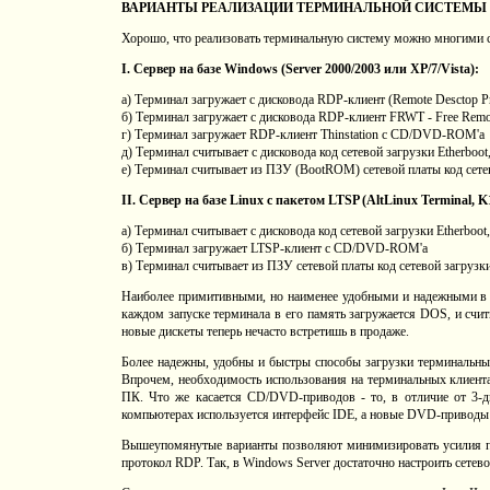
ВАРИАНТЫ РЕАЛИЗАЦИИ ТЕРМИНАЛЬНОЙ СИСТЕМЫ
Хорошо, что реализовать терминальную систему можно многими сп
I. Сервер на базе Windows (Server 2000/2003 или XP/7/Vista):
а) Терминал загружает с дисковода RDP-клиент (Remote Desctop 
б) Терминал загружает с дисковода RDP-клиент FRWT - Free Rem
г) Терминал загружает RDP-клиент Thinstation с CD/DVD-ROM'а
д) Терминал считывает с дисковода код сетевой загрузки Etherbo
е) Терминал считывает из ПЗУ (BootROM) сетевой платы код сет
II. Сервер на базе Linux с пакетом LTSP (AltLinux Terminal, 
а) Терминал считывает с дисковода код сетевой загрузки Etherbo
б) Терминал загружает LTSP-клиент с CD/DVD-ROM'а
в) Терминал считывает из ПЗУ сетевой платы код сетевой загру
Наиболее примитивными, но наименее удобными и надежными в п
каждом запуске терминала в его память загружается DOS, и счит
новые дискеты теперь нечасто встретишь в продаже.
Более надежны, удобны и быстры способы загрузки терминальных
Впрочем, необходимость использования на терминальных клиент
ПК. Что же касается CD/DVD-приводов - то, в отличие от 3-дю
компьютерах используется интерфейс IDE, а новые DVD-приводы 
Вышеупомянутые варианты позволяют минимизировать усилия по 
протокол RDP. Так, в Windows Server достаточно настроить сетев