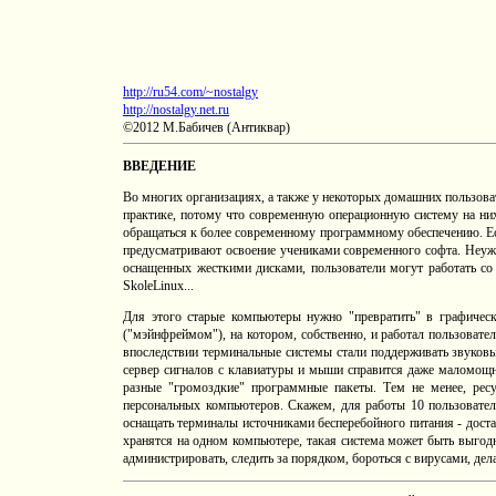
http://ru54.com/~nostalgy
http://nostalgy.net.ru
©2012 М.Бабичев (Антиквар)
ВВЕДЕНИЕ
Во многих организациях, а также у некоторых домашних пользоват
практике, потому что современную операционную систему на ни
обращаться к более современному программному обеспечению. Есл
предусматривают освоение учениками современного софта. Неуже
оснащенных жесткими дисками, пользователи могут работать со
SkoleLinux...
Для этого старые компьютеры нужно "превратить" в графическ
("мэйнфреймом"), на котором, собственно, и работал пользовате
впоследствии терминальные системы стали поддерживать звуковы
сервер сигналов с клавиатуры и мыши справится даже маломощны
разные "громоздкие" программные пакеты. Тем не менее, рес
персональных компьютеров. Скажем, для работы 10 пользовате
оснащать терминалы источниками бесперебойного питания - доста
хранятся на одном компьютере, такая система может быть выгод
администрировать, следить за порядком, бороться с вирусами, дела