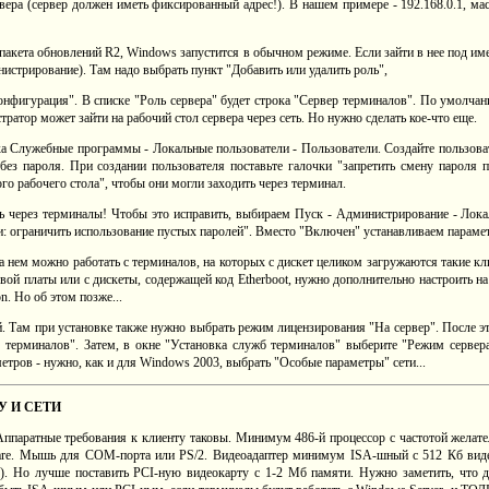
ера (сервер должен иметь фиксированный адрес!). В нашем примере - 192.168.0.1, мас
пакета обновлений R2, Windows запустится в обычном режиме. Если зайти в нее под им
истрирование). Там надо выбрать пункт "Добавить или удалить роль",
онфигурация". В списке "Роль сервера" будет строка "Сервер терминалов". По умолчани
ратор может зайти на рабочий стол сервера через сеть. Но нужно сделать кое-что еще.
а Служебные программы - Локальные пользователи - Пользователи. Создайте пользова
 без пароля. При создании пользователя поставьте галочки "запретить смену пароля п
го рабочего стола", чтобы они могли заходить через терминал.
ть через терминалы! Чтобы это исправить, выбираем Пуск - Администрирование - Лок
: ограничить использование пустых паролей". Вместо "Включен" устанавливаем параме
ь на нем можно работать с терминалов, на которых с дискет целиком загружаются такие
й платы или с дискеты, содержащей код Etherboot, нужно дополнительно настроить н
. Но об этом позже...
. Там при установке также нужно выбрать режим лицензирования "На сервер". После э
 терминалов". Затем, в окне "Установка служб терминалов" выберите "Режим сервер
етров - нужно, как и для Windows 2003, выбрать "Особые параметры" сети...
У И СЕТИ
Аппаратные требования к клиенту таковы. Минимум 486-й процессор с частотой желател
. Мышь для COM-порта или PS/2. Видеоадаптер минимум ISA-шный с 512 Кб видеоп
. Но лучше поставить PCI-ную видеокарту с 1-2 Мб памяти. Нужно заметить, что дл