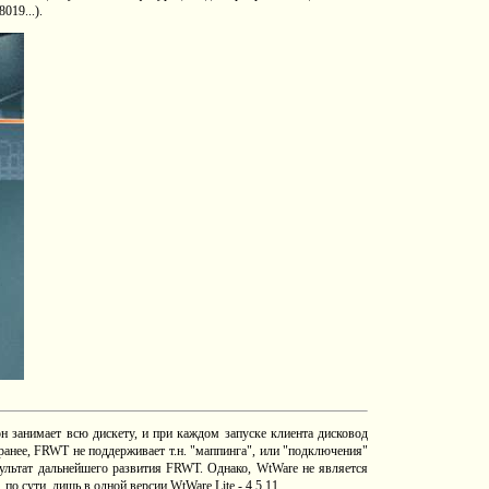
019...).
н занимает всю дискету, и при каждом запуске клиента дисковод
ранее, FRWT не поддерживает т.н. "маппинга", или "подключения"
зультат дальнейшего развития FRWT. Однако, WtWare не является
о сути, лишь в одной версии WtWare Lite - 4.5.11.