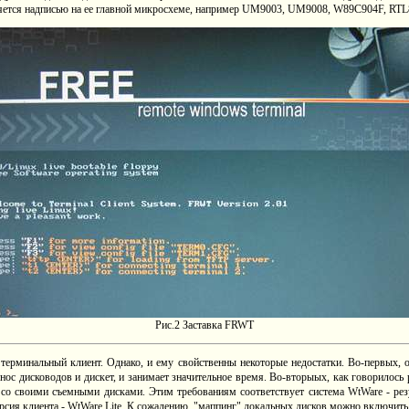
ляется надписью на ее главной микросхеме, например UM9003, UM9008, W89C904F, RTL8
Рис.2 Заставка FRWT
терминальный клиент. Однако, и ему свойственны некоторые недостатки. Во-первых, о
ос дисководов и дискет, и занимает значительное время. Во-вторыых, как говорилось 
ь со своими съемными дисками. Этим требованиям соответствует система WtWare - ре
рсия клиента - WtWare Lite. К сожалению, "маппинг" локальных дисков можно включить, п