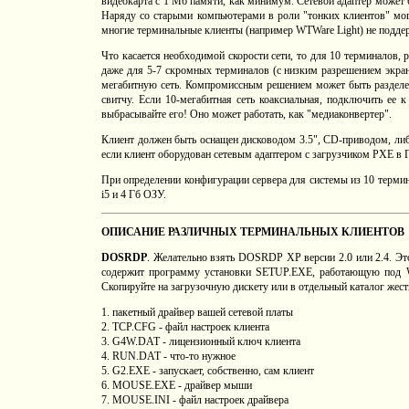
видеокарта с 1 Мб памяти, как минимум. Сетевой адаптер может
Наряду со старыми компьютерами в роли "тонких клиентов" могу
многие терминальные клиенты (например WTWare Light) не подде
Что касается необходимой скорости сети, то для 10 терминалов, 
даже для 5-7 скромных терминалов (с низким разрешением экрана
мегабитную сеть. Компромиссным решением может быть разделени
свитчу. Если 10-мегабитная сеть коаксиальная, подключить ее
выбрасывайте его! Оно может работать, как "медиаконвертер".
Клиент должен быть оснащен дисководом 3.5", CD-приводом, либ
если клиент оборудован сетевым адаптером с загрузчиком PXE в П
При определении конфигурации сервера для системы из 10 термина
i5 и 4 Гб ОЗУ.
ОПИСАНИЕ РАЗЛИЧНЫХ ТЕРМИНАЛЬНЫХ КЛИЕНТОВ
DOSRDP
. Желательно взять DOSRDP XP версии 2.0 или 2.4. Эт
содержит программу установки SETUP.EXE, работающую под Wi
Скопируйте на загрузочную дискету или в отдельный каталог жес
1. пакетный драйвер вашей сетевой платы
2. TCP.CFG - файл настроек клиента
3. G4W.DAT - лицензионный ключ клиента
4. RUN.DAT - что-то нужное
5. G2.EXE - запускает, собственно, сам клиент
6. MOUSE.EXE - драйвер мыши
7. MOUSE.INI - файл настроек драйвера