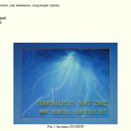
лючите, как минимум, следующие строки:
рый
h
Рис.1 Заставка DOSRDP