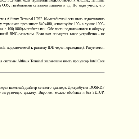
ЬКО PCI-ным, если терминалы подключаются к AltLinux Terminal.
 ОЗУ, гигабитными сетевыми платами и т.д. Но надо учесть, что
емы Altlinux Terminal LTSP 10-мегабитной сети явно недостаточно
 у терминала превышает 640х480, используйте 100- а лучше 1000-
угая с 100(1000)-мегабитными. Обе части подключаются к общему
анный BNC-разъемом. Если вам попадется такое устройство - не
sh, подключаемой к разъему IDE через переходник). Разумеется,
системы Altlinux Terminal желательно иметь процессор Intel Core
 через пакетный драйвер сетевого адаптера. Дистрибутив DOSRDP
 загрузочную дискету. Впрочем, можно обойтись и без SETUP.