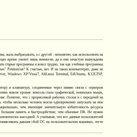
, жаль выбрасывать, а с другой - непонятно, как использовать на
оящее время умеют лишь немногие, да и они зачастую вынуждены
ать старые программы и вовсе трудно, так как учебные программы
" Pentium'ов? К счастью, нет. И на таких компьютерах, даже не
r, Windows XP/Vista/7, AltLinux Terminal, EdUbuntu, K12LTSP,
тор) и клавиатуру, соединенные через линию связи с сервером
венно новом уровне: консоль стала графической, появилась мышь,
е. Понятно, что с прорисовкой рабочих столов и с передачей на
, чтобы несколько человек могли одновременно запускать на нем
рационально, чем имеющие значительную избыточность ресурсы
а большие память и быстродействие, чем обычные ПК. Не нужно
кономически выгодной. А учитывая, что все данные пользователей
танавливать давшие сбой ОС на пользовательских машинах, легче