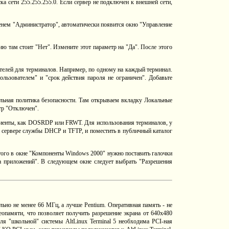
ка сети 255.255.255.0. Если сервер не подключен к внешней сети,
енем "Администратор", автоматически появится окно "Управление
ю там стоит "Нет". Измените этот параметр на "Да". После этого
телей для терминалов. Например, по одному на каждый терминал.
ользователем" и "срок действия пароля не ограничен". Добавьте
альная политика безопасности. Там открываем вкладку Локальные
тр "Отключен".
 клиенты, как DOSRDP или FRWT. Для использования терминалов, у
а сервере службы DHCP и TFTP, и поместить в публичный каталог
того в окне "Компоненты Windows 2000" нужно поставить галочки
а приложений". В следующем окне следует выбрать "Разрешения
ьно не менее 66 МГц, а лучше Pentium. Оперативная память - не
амяти, что позволяет получить разрешение экрана от 640х480
я "школьной" системы AltLinux Terminal 5 необходима PCI-ная