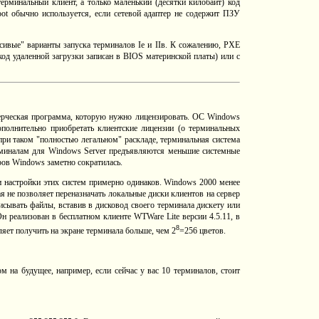
терминальный клиент, а только маленький (десятки килобайт) код
oot обычно используется, если сетевой адаптер не содержит ПЗУ
ивые" варианты запуска терминалов Iе и IIв. К сожалению, PXE
од удаленной загрузки записан в BIOS материнской платы) или с
ерческая программа, которую нужно лицензировать. ОС Windows
полнительно приобретать клиентские лицензии (о терминальных
при таком "полностью легальном" раскладе, терминальная система
ерминалам для Windows Server предъявляются меньшие системные
ров Windows заметно сократилась.
и настройки этих систем примерно одинаков. Windows 2000 менее
я не позволяет переназначать локальные диски клиентов на сервер
писывать файлы, вставив в дисковод своего терминала дискету или
реализован в бесплатном клиенте WTWare Lite версии 4.5.11, в
8
ляет получить на экране терминала больше, чем 2
=256 цветов.
 на будущее, например, если сейчас у вас 10 терминалов, стоит