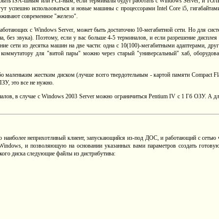
 быть ISA-шным или PCI-ным, если терминалы будут работать с Windows Server, и ТОЛ
т успешно использоваться и новые машины с процессорами Intel Core i5, гигабайтами
рживают современное "железо".
работающих с Windows Server, может быть достаточно 10-мегабитной сети. Но для сист
, без звука). Поэтому, если у вас больше 4-5 терминалов, и если разрешение дисплея
е сети из десятка машин на две части: одна с 10(100)-мегабитными адаптерами, др
 к коммутатору для "витой пары" можно через старый "универсальный" хаб, оборудов
о маленьким жестким диском (лучше всего твердотельным - картой памяти Compact Fla
ЗУ, это все не нужно.
лов, в случае с Windows 2003 Server можно ограничиться Pentium IV с 1 Гб ОЗУ. А для 
о наиболее неприхотливый клиент, запускающийся из-под ДОС, и работающий с сетью
ndows, и позволяющую на основании указанных вами параметров создать готовую
ткого диска следующие файлы из дистрибутива: