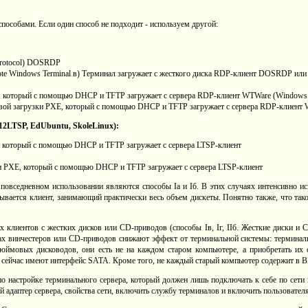
особами. Если один способ не подходит - используем другой:
Protocol) DOSRDP
ote Windows Terminal в) Терминал загружает с жесткого диска RDP-клиент DOSRDP ил
ot, который с помощью DHCP и TFTP загружает с сервера RDP-клиент WTWare (Windows Ter
евой загрузки PXE, который с помощью DHCP и TFTP загружает с сервера RDP-клиент W
K12LTSP, EdUbuntu, SkoleLinux):
ot, который с помощью DHCP и TFTP загружает с сервера LTSP-клиент
зки PXE, который с помощью DHCP и TFTP загружает с сервера LTSP-клиент
овседневном использовании являются способы Iа и Iб. В этих случаях интенсивно ис
ывается клиент, занимающий практически весь объем дискеты. Понятно также, что так
 клиентов с жестких дисков или CD-приводов (способы Iв, Iг, IIб. Жесткие диски и C
ах винчестеров или CD-приводов снижают эффект от терминальной системы: терминалы
ймовых дисководов, они есть не на каждом старом компьютере, а приобретать их о
сейчас имеют интерфейс SATA. Кроме того, не каждый старый компьютер содержит в B
настройке терминального сервера, который должен лишь подключать к себе по сети к
ой адаптер сервера, свойства сети, включить службу терминалов и включить пользовател