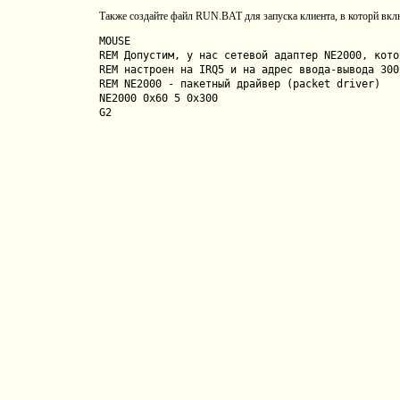
Также создайте файл RUN.BAT для запуска клиента, в которй вк
MOUSE
REM Допустим, у нас сетевой адаптер NE2000, кото
REM настроен на IRQ5 и на адрес ввода-вывода 300
REM NE2000 - пакетный драйвер (packet driver)
NE2000 0x60 5 0x300
G2