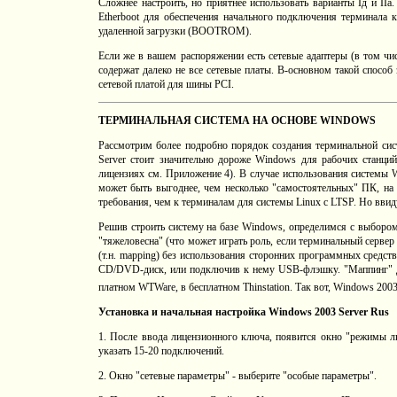
Сложнее настроить, но приятнее использовать варианты Iд и IIа
Etherboot для обеспечения начального подключения терминала к
удаленной загрузки (BOOTROM).
Если же в вашем распоряжении есть сетевые адаптеры (в том ч
содержат далеко не все сетевые платы. В-основном такой спосо
сетевой платой для шины PCI.
ТЕРМИНАЛЬНАЯ СИСТЕМА НА ОСНОВЕ WINDOWS
Рассмотрим более подробно порядок создания терминальной си
Server стоит значительно дороже Windows для рабочих станци
лицензиях см. Приложение 4). В случае использования системы W
может быть выгоднее, чем несколько "самостоятельных" ПК, на
требования, чем к терминалам для системы Linux с LTSP. Но вви
Решив строить систему на базе Windows, определимся с выбором
"тяжеловесна" (что может играть роль, если терминальный сервер
(т.н. mapping) без использования сторонних программных средств
CD/DVD-диск, или подключив к нему USB-флэшку. "Маппинг" дол
платном WTWare, в бесплатном Thinstation. Так вот, Windows 2003
Установка и начальная настройка Windows 2003 Server Rus
1. После ввода лицензионного ключа, появится окно "режимы ли
указать 15-20 подключений.
2. Окно "сетевые параметры" - выберите "особые параметры".