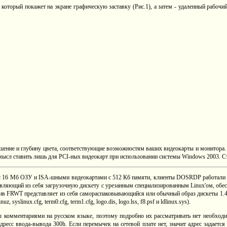
оторый покажет на экране графическую заставку (Рис.1), а затем - удаленный рабочи
зрешение и глубину цвета, соответствующие возможностям ваших видеокарты и монитора.
ь смысл ставить лишь для PCI-ных видеокарт при использовании системы Windows 2003. Ст
 с 16 Мб ОЗУ и ISA-шными видеокартами с 512 Кб памяти, клиенты DOSRDP работали 
тавляющий из себя загрузочную дискету с урезанным специализированным Linux'ом, обе
ив FRWT представляет из себя самораспаковывающийся или обычный образ дискеты 1.44 
, syslinux.cfg, term0.cfg, term1.cfg, logo.dis, logo.lss, f8.psf и ldlinux.sys).
ы комментариями на русском языке, поэтому подробно их рассматривать нет необходи
адресс ввода-вывода 300h. Если перемычек на сетевой плате нет, значит адрес задает