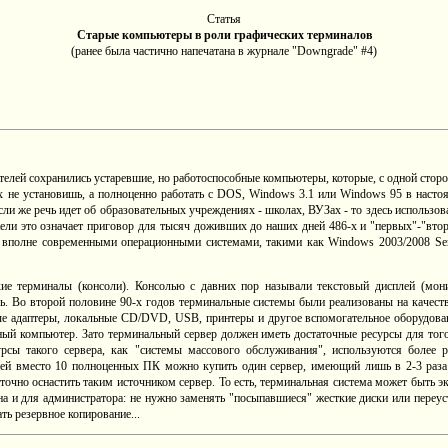
Статья
Старые компьютеры в роли графических терминалов
(ранее была частично напечатана в журнале "Downgrade" #4)
елей сохранились устаревшие, но работоспособные компьютеры, которые, с одной стороны
х не установишь, а полноценно работать с DOS, Windows 3.1 или Windows 95 в наст
и же речь идет об образовательных учреждениях - школах, ВУЗах - то здесь использов
ли это означает приговор для тысяч доживших до наших дней 486-х и "первых"-"вторых
 вполне современными операционными системами, такими как Windows 2003/2008 Serve
ие терминалы (консоли). Консолью с давних пор называли текстовый дисплей (мони
ль. Во второй половине 90-х годов терминальные системы были реализованы на качест
е адаптеры, локальные CD/DVD, USB, принтеры и другое вспомогательное оборудовани
й компьютер. Зато терминальный сервер должен иметь достаточные ресурсы для того
урсы такого сервера, как "системы массового обслуживания", используются более 
лей вместо 10 полноценных ПК можно купить один сервер, имеющий лишь в 2-3 раз
точно оснастить таким источником сервер. То есть, терминальная система может быть э
на и для администратора: не нужно заменять "посыпавшиеся" жесткие диски или переус
ть резервное копирование...