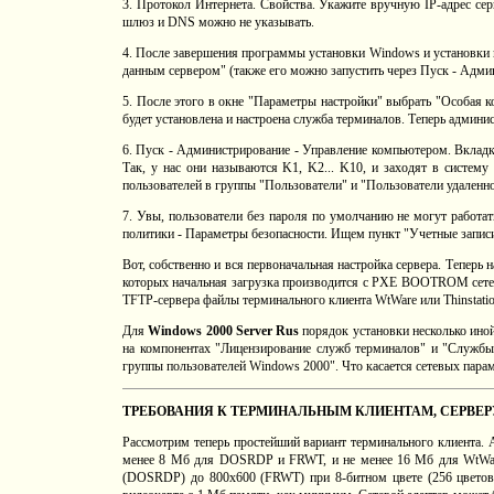
3. Протокол Интернета. Свойства. Укажите вручную IP-адрес серв
шлюз и DNS можно не указывать.
4. После завершения программы установки Windows и установки 
данным сервером" (также его можно запустить через Пуск - Админ
5. После этого в окне "Параметры настройки" выбрать "Особая к
будет установлена и настроена служба терминалов. Теперь админист
6. Пуск - Администрирование - Управление компьютером. Вкладк
Так, у нас они называются K1, K2... K10, и заходят в систему
пользователей в группы "Пользователи" и "Пользователи удаленно
7. Увы, пользователи без пароля по умолчанию не могут работа
политики - Параметры безопасности. Ищем пункт "Учетные записи
Вот, собственно и вся первоначальная настройка сервера. Тепер
которых начальная загрузка производится с PXE BOOTROM сетево
TFTP-сервера файлы терминального клиента WtWare или Thinstation
Для
Windows 2000 Server Rus
порядок установки несколько иной
на компонентах "Лицензирование служб терминалов" и "Службы
группы пользователей Windows 2000". Что касается сетевых парам
ТРЕБОВАНИЯ К ТЕРМИНАЛЬНЫМ КЛИЕНТАМ, СЕРВЕР
Рассмотрим теперь простейший вариант терминального клиента. 
менее 8 Мб для DOSRDP и FRWT, и не менее 16 Мб для WtWare
(DOSRDP) до 800х600 (FRWT) при 8-битном цвете (256 цветов)