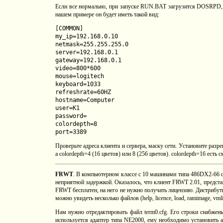
Если все нормально, при запуске RUN.BAT загрузится DOSRPD, к
нашем примере он будет иметь такой вид:
[COMMON]
my_ip=192.168.0.10
netmask=255.255.255.0
server=192.168.0.1
gateway=192.168.0.1
video=800*600
mouse=logitech
keyboard=1033
refreshrate=60HZ
hostname=Computer
user=K1
password=
colordepth=8
port=3389
Проверьте адреса клиента и сервера, маску сети. Установите ра
а colordepth=4 (16 цветов) или 8 (256 цветов). colordepth=16 ест
FRWT
. В компьютерном классе с 10 машинами типа 486DX2-66
неприятной задержкой. Оказалось, что клиент FRWT 2.01, предс
FRWT бесплатен, на него не нужно получать лицензию. Дистрибут
можно увидеть несколько файлов (help, licence, load, ramimage, vmlinuz
Нам нужно отредактировать файл term0.cfg. Его строки снабжен
используется адаптер типа NE2000, ему необходимо установить 