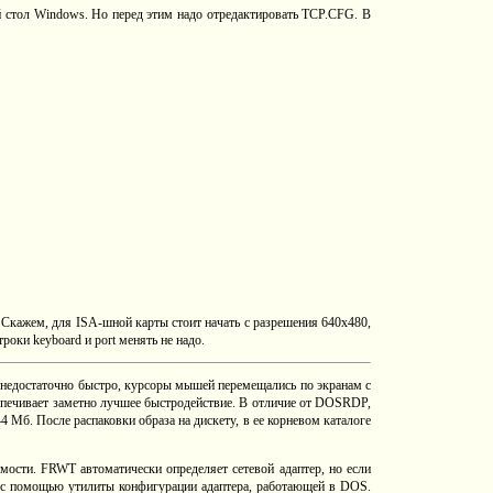
й стол Windows. Но перед этим надо отредактировать TCP.CFG. В
 Скажем, для ISA-шной карты стоит начать с разрешения 640x480,
роки keyboard и port менять не надо.
недостаточно быстро, курсоры мышей перемещались по экранам с
спечивает заметно лучшее быстродействие. В отличие от DOSRDP,
Мб. После распаковки образа на дискету, в ее корневом каталоге
мости. FRWT автоматически определяет сетевой адаптер, но если
ся с помощью утилиты конфигурации адаптера, работающей в DOS.