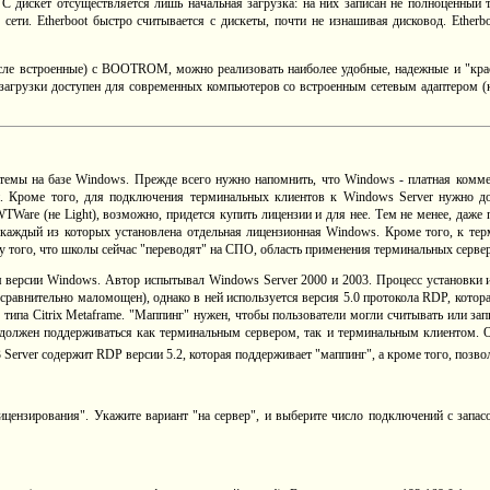
. С дискет отсуществляется лишь начальная загрузка: на них записан не полноценный 
 сети. Etherboot быстро считывается с дискеты, почти не изнашивая дисковод. Etherb
исле встроенные) с BOOTROM, можно реализовать наиболее удобные, надежные и "крас
б загрузки доступен для современных компьютеров со встроенным сетевым адаптером (к
стемы на базе Windows. Прежде всего нужно напомнить, что Windows - платная комм
й. Кроме того, для подключения терминальных клиентов к Windows Server нужно до
TWare (не Light), возможно, придется купить лицензии и для нее. Тем не менее, даже 
 каждый из которых установлена отдельная лицензионная Windows. Кроме того, к т
ду того, что школы сейчас "переводят" на СПО, область применения терминальных серве
 версии Windows. Автор испытывал Windows Server 2000 и 2003. Процесс установки 
 сравнительно маломощен), однако в ней используется версия 5.0 протокола RDP, котора
 типа Citrix Metaframe. "Маппинг" нужен, чтобы пользователи могли считывать или за
жен поддерживаться как терминальным сервером, так и терминальным клиентом. Он 
 Server содержит RDP версии 5.2, которая поддерживает "маппинг", а кроме того, позво
цензирования". Укажите вариант "на сервер", и выберите число подключений с запасом