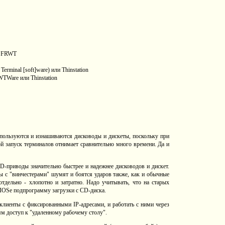
и FRWT
minal [soft]ware) или Thinstation
TWare или Thinstation
пользуются и изнашиваются дисководы и дискеты, поскольку при
ой запуск терминалов отнимает сравнительно много времени. Да и
D-приводы значительно быстрее и надежнее дисководов и дискет.
 с "винчестерами" шумят и боятся ударов также, как и обычные
тдельно - хлопотно и затратно. Надо учитывать, что на старых
IOSе подпрограмму загрузки с CD-диска.
лиенты с фиксированными IP-адресами, и работать с ними через
ям доступ к "удаленному рабочему столу".